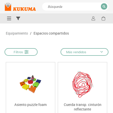
CERRAR
Resultados de la búsqueda
Equipamiento
/
Espacios compartidos
Filtros
Más vendidos
Asiento puzzle foam
Cuerda transp. cinturón
reflectante