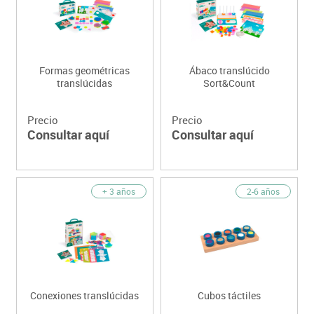
Formas geométricas
Ábaco translúcido
translúcidas
Sort&Count
Precio
Precio
Consultar aquí
Consultar aquí
+ 3 años
2-6 años
Conexiones translúcidas
Cubos táctiles