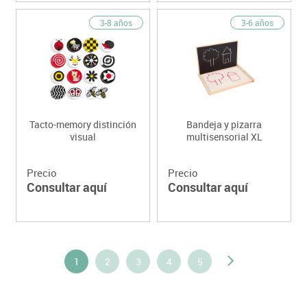
3-8 años
3-6 años
Tacto-memory distinción
Bandeja y pizarra
visual
multisensorial XL
Precio
Precio
Consultar aquí
Consultar aquí
1
2
3
4
5