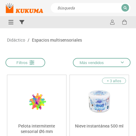
CERRAR
Resultados de la búsqueda
Didáctico
/
Espacios multisensoriales
Filtros
Más vendidos
+ 3 años
Pelota intermitente
Nieve instantánea 500 ml
sensorial Ø6 mm