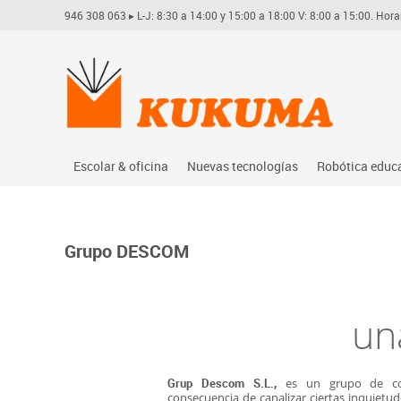
946 308 063
▸ L-J: 8:30 a 14:00 y 15:00 a 18:00 V: 8:00 a 15:00. Hora
Escolar & oficina
Nuevas tecnologías
Robótica educ
Archivo
Audio
Arduino
Complementos oficina
Conectividad y señal
Learning res
Grupo DESCOM
Dibujo técnico y artístico
Mobiliario tecnológico
Lego educati
Escritura y corrección
Monitores interactivos
Matatastudi
un
Higiene
Soportes
Vex robotics
Informática
Videoconferencia
Otros
Manualidades
Videoproyección
Grup Descom S.L.,
es un grupo de co
Material escolar
consecuencia de canalizar ciertas inquiet