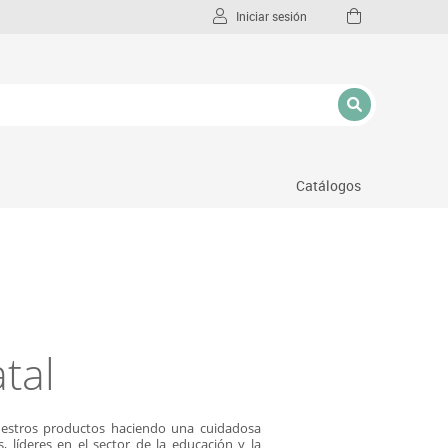
Iniciar sesión
Catálogos
l
tal
uestros productos haciendo una cuidadosa
, líderes en el sector de la educación y la