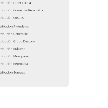
tribución
Hiper Escola
tribución
Comercial Reus 4atre
tribución
Cosues
tribución
Al-Andalus
tribución
Generalife
tribución
Grupo Descom
tribución
Kukuma
tribución
Muropapel
tribución
Reproalba
tribución
Sumaes