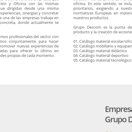
ción y Oficina con las mismas
oficina. En este sentido, se inc
Lenguaje & idiomas
que dirigidas desde una misma
prioritarios, exigiendo a nue
xperiencias, sinergias y concretar
normativas Europeas en mater
da una de las empresas trabaja en
nuestros productos.
 concreta, donde actualmente se
Grupo Descom es la punta de 
producto y la creación de accion
mos profesionales del sector con
amos conjuntamente para hacer
01. Catálogo material escolar/ofic
promover nuevas experiencias de
02. Catálogo mobiliario y equipa
das para ofrecer lo último en
03. Catálogo material didáctico
dades propias de cada momento.
04. Catálogo material deportivo
05. Catálogo material tecnológico
Empresa
Grupo 