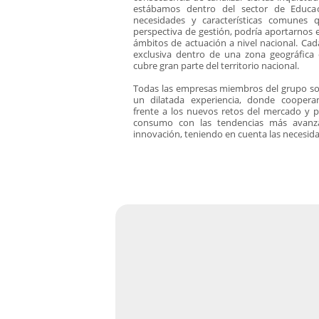
estábamos dentro del sector de Educa
Plastifica, encuaderna, destruye
necesidades y características comunes 
perspectiva de gestión, podría aportarnos e
Papel y manipulados
ámbitos de actuación a nivel nacional. Ca
exclusiva dentro de una zona geográfica
cubre gran parte del territorio nacional.
Todas las empresas miembros del grupo so
un dilatada experiencia, donde cooper
frente a los nuevos retos del mercado y 
consumo con las tendencias más avanza
innovación, teniendo en cuenta las necesi