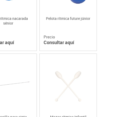
 rítmica nacarada
Pelota rítmica future júnior
sénior
Precio
ar aquí
Consultar aquí
varilla para cinta
Mazas rítmica Infantíl