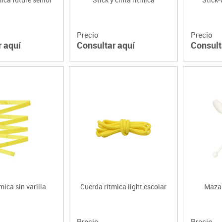
Precio
Precio
r aquí
Consultar aquí
Consult
mica sin varilla
Cuerda rítmica light escolar
Mazas
Precio
Precio