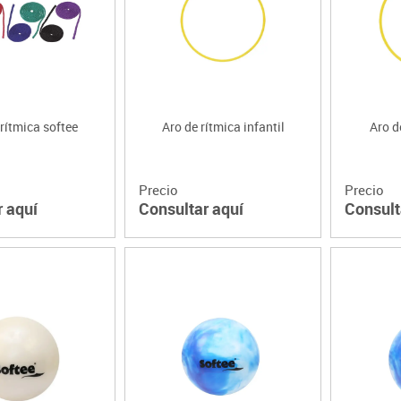
Lenguaje & idiomas
rítmica softee
Aro de rítmica infantil
Aro d
Precio
Precio
r aquí
Consultar aquí
Consult