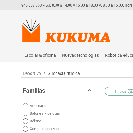
946 308 063
▸ L-J: 8:30 a 14:00 y 15:00 a 18:00 V: 8:00 a 15:00. Hora
Escolar & oficina
Nuevas tecnologías
Robótica educ
Archivo
Audio
Arduino
Deportivo
/
Gimnasia rítmica
Complementos oficina
Conectividad y señal
Learning res
Dibujo técnico y artístico
Mobiliario tecnológico
Lego educati
Familias
Filtros
Escritura y corrección
Monitores interactivos
Matatastudi
Atletismo
Higiene
Soportes
Vex robotics
Balones y pelotas
Informática
Videoconferencia
Otros
Béisbol
Manualidades
Videoproyección
Comp. deportivos
Material escolar