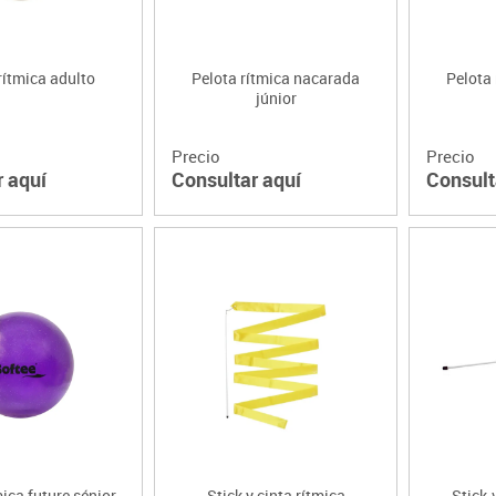
rítmica adulto
Pelota rítmica nacarada
Pelota
júnior
Precio
Precio
r aquí
Consultar aquí
Consult
mica future sénior
Stick y cinta rítmica
Stick-