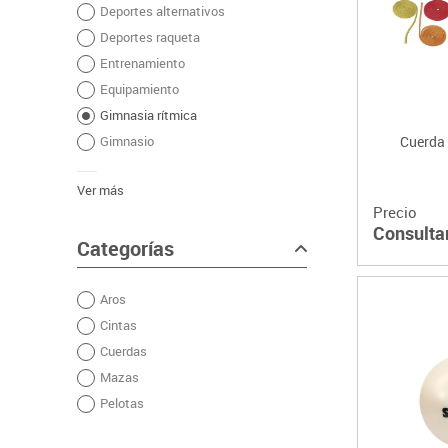
Deportes alternativos
Plastifica, encuaderna, destruye
Deportes raqueta
Papel y manipulados
Entrenamiento
Equipamiento
Gimnasia rítmica
Gimnasio
Cuerda 
Ver más
Precio
Consulta
Categorías
Aros
Cintas
Cuerdas
Mazas
Pelotas