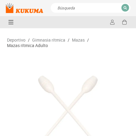
CERRAR
Resultados de la búsqueda
Deportivo
/
Gimnasia rítmica
/
Mazas
/
Mazas rítmica Adulto