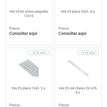
Vex V5 kit chasis pequeño
Vex V5 placa 25x5. 4 u.
15x16
Precio
Precio
Consultar aquí
Consultar aquí
13-18 años
13-18 años
Vex V5 placa 15x5. 2 u.
Vex V5 raíl chasis 2x1x35.
4 u.
Precio
Precio