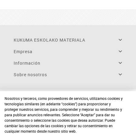
KUKUMA ESKOLAKO MATERIALA
Empresa
Información
Sobre nosotros
Nosotros y terceros, como proveedores de servicios, utilizamos cookies y
tecnologías similares (en adelante “cookies”) para proporcionar y
proteger nuestros servicios, para comprender y mejorar su rendimiento y
para publicar anuncios relevantes. Seleccione “Aceptar” para dar su
consentimiento o seleccione las cookies que desea autorizar. Puede
cambiar las opciones de las cookies y retirar su consentimiento en
cualquier momento desde nuestro sitio web.