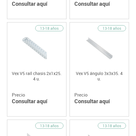
Consultar aquí
Consultar aquí
13-18 años
13-18 años
Vex V5 raíl chasis 2x1x25.
Vex V5 ángulo 3x3x35. 4
4 u.
u.
Precio
Precio
Consultar aquí
Consultar aquí
13-18 años
13-18 años