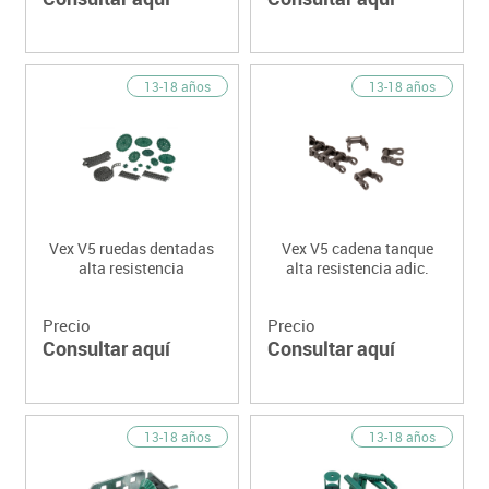
13-18 años
13-18 años
Vex V5 ruedas dentadas
Vex V5 cadena tanque
alta resistencia
alta resistencia adic.
Precio
Precio
Consultar aquí
Consultar aquí
13-18 años
13-18 años