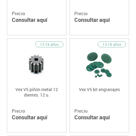
Precio
Precio
Consultar aquí
Consultar aquí
13-18 años
13-18 años
Vex V5 piñón metal 12
Vex V5 kit engranajes
dientes. 12 u.
Precio
Precio
Consultar aquí
Consultar aquí