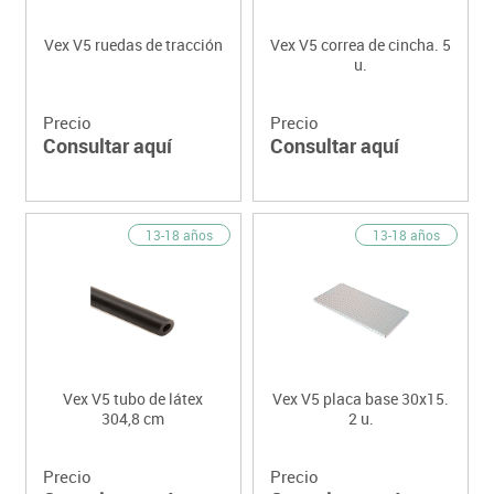
Vex V5 ruedas de tracción
Vex V5 correa de cincha. 5
u.
Precio
Precio
Consultar aquí
Consultar aquí
13-18 años
13-18 años
Vex V5 tubo de látex
Vex V5 placa base 30x15.
304,8 cm
2 u.
Precio
Precio