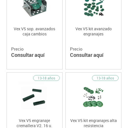
Vex V5 sop. avanzados
Vex V5 kit avanzado
caja cambios
engranajes
Precio
Precio
Consultar aquí
Consultar aquí
13-18 años
13-18 años
Vex V5 engranaje
Vex V5 kit engranajes alta
cremallera V2. 16 u.
resistencia