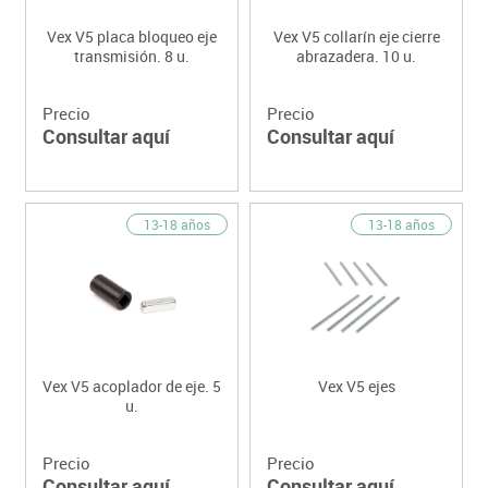
Vex V5 placa bloqueo eje
Vex V5 collarín eje cierre
transmisión. 8 u.
abrazadera. 10 u.
Precio
Precio
Consultar aquí
Consultar aquí
13-18 años
13-18 años
Vex V5 acoplador de eje. 5
Vex V5 ejes
u.
Precio
Precio
Consultar aquí
Consultar aquí