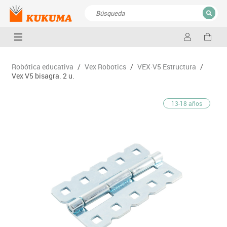
CERRAR
Resultados de la búsqueda
Robótica educativa
/
Vex Robotics
/
VEX·V5 Estructura
/
Vex V5 bisagra. 2 u.
13-18 años