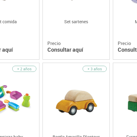
t comida
Set sartenes
M
Precio
Precio
r aquí
Consultar aquí
Consult
+ 2 años
+ 3 años
impieza baby
Beetle Amarillo Plantoys
Furgo