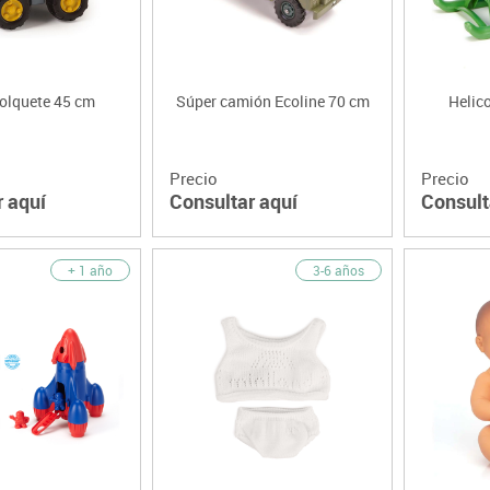
olquete 45 cm
Súper camión Ecoline 70 cm
Helic
Precio
Precio
r aquí
Consultar aquí
Consult
+ 1 año
3-6 años