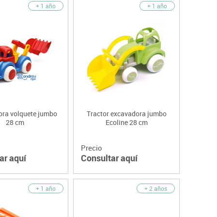
+ 1 año
+ 1 año
ra volquete jumbo
Tractor excavadora jumbo
28 cm
Ecoline 28 cm
Precio
ar aquí
Consultar aquí
+ 1 año
+ 2 años