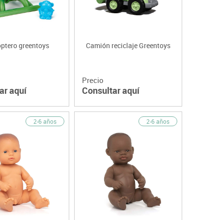
optero greentoys
Camión reciclaje Greentoys
Precio
ar aquí
Consultar aquí
2-6 años
2-6 años