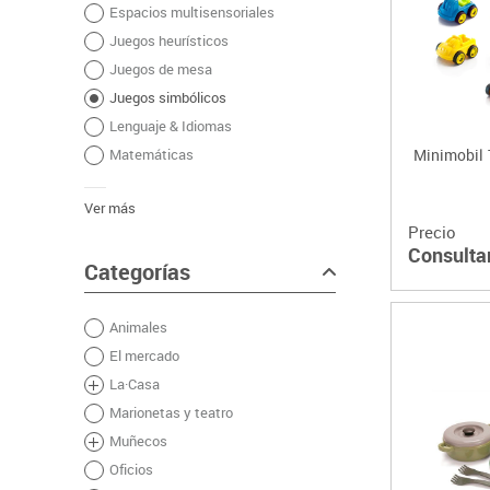
Espacios multisensoriales
Plastifica, encuaderna, destruye
Juegos heurísticos
Papel y manipulados
Juegos de mesa
Juegos simbólicos
Lenguaje & Idiomas
Matemáticas
Minimobil 
Ver más
Precio
Consulta
Categorías
Animales
El mercado
La·Casa
Marionetas y teatro
Muñecos
Oficios