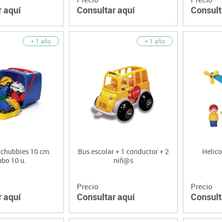
r aquí
Consultar aquí
Consult
+ 1 año
+ 1 año
 chubbies 10 cm.
Bus escolar + 1 conductor + 2
Helico
bo 10 u.
niñ@s
Precio
Precio
r aquí
Consultar aquí
Consult