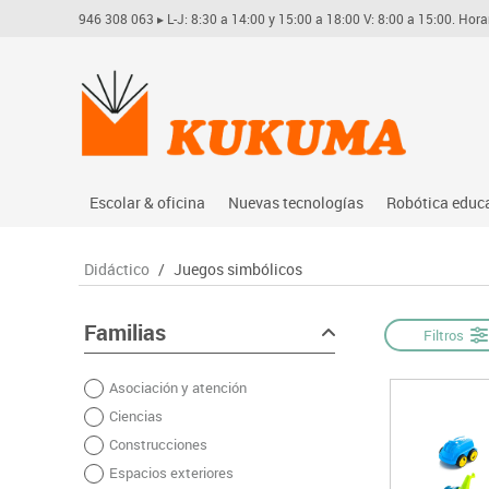
946 308 063
▸ L-J: 8:30 a 14:00 y 15:00 a 18:00 V: 8:00 a 15:00. Hora
Escolar & oficina
Nuevas tecnologías
Robótica educ
Archivo
Audio
Arduino
Didáctico
/
Juegos simbólicos
Complementos oficina
Conectividad y señal
Learning res
Dibujo técnico y artístico
Mobiliario tecnológico
Lego educati
Familias
Filtros
Escritura y corrección
Monitores interactivos
Matatastudi
Asociación y atención
Higiene
Soportes
Vex robotics
Ciencias
Informática
Videoconferencia
Otros
Construcciones
Manualidades
Videoproyección
Espacios exteriores
Material escolar