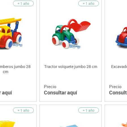
+ 1 año
+ 1 año
mberos jumbo 28
Tractor volquete jumbo 28 cm
Excavado
cm
Precio
Precio
r aquí
Consultar aquí
Consult
+ 1 año
+ 1 año