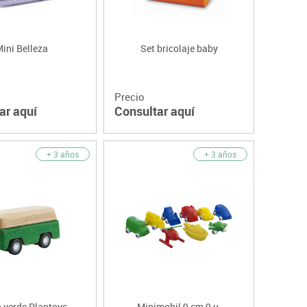
ini Belleza
Set bricolaje baby
Precio
ar aquí
Consultar aquí
+ 3 años
+ 3 años
 verde Plantoys
Minimobil 9 cm 9 u.