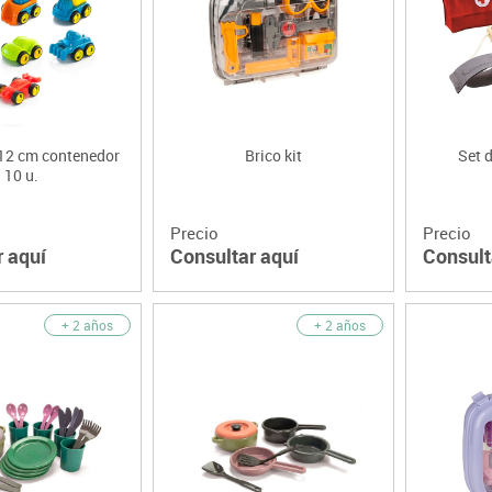
Lenguaje & idiomas
12 cm contenedor
Brico kit
Set 
10 u.
Precio
Precio
r aquí
Consultar aquí
Consult
+ 2 años
+ 2 años