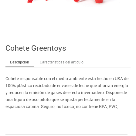
Cohete Greentoys
Descripción
Características del artículo
Cohete responsable con el medio ambiente esta hecho en USA de
100% plástico reciclado de envases de leche que ahorran energía
y reducen la emisión de gases de efecto invernadero. Dispone de
una figura de oso piloto que se ajusta perfectamente en la
espaciosa cabina. Seguro, no toxico, no contiene BPA, PVC,
ftalatos o coberturas externas. Seguro para lavaplatos para fácil
limpieza. Embasado en materiales reciclados y reciclables sin
películas plásticas. Pintado con tintes de soya. Altura: 290 mm.
Anchura: 230 mm. Profundidad: 200 mm. Consta de 3 piezas de