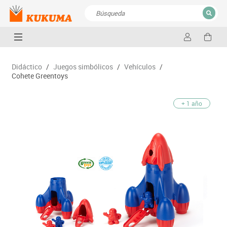
CERRAR
Resultados de la búsqueda
Didáctico
/
Juegos simbólicos
/
Vehículos
/
Cohete Greentoys
+ 1 año