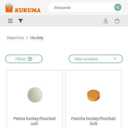
CERRAR
Resultados de la búsqueda
Deportivo
/
Hockey
Filtros
Más vendidos
Pelota hockey/floorball
Pastilla hockey/floorball
soft
Soft