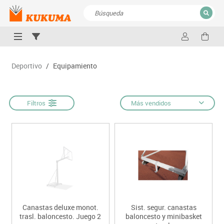
CERRAR
Resultados de la búsqueda
Deportivo
/
Equipamiento
Filtros
Más vendidos
Canastas deluxe monot.
Sist. segur. canastas
trasl. baloncesto. Juego 2
baloncesto y minibasket