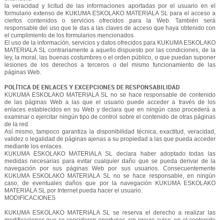
la veracidad y licitud de las informaciones aportadas por el usuario en el
formulario extenso de KUKUMA ESKOLAKO MATERIALA SL para el acceso a
ciertos contenidos o servicios ofrecidos para la Web. También será
responsable del uso que le das a las claves de acceso que haya obtenido con
el cumplimiento de los formularios mencionados.
El uso de la información, servicios y datos ofrecidos para KUKUMA ESKOLAKO
MATERIALA SL contrariamente a aquello dispuesto por las condiciones, de la
ley, la moral, las buenas costumbres o el orden público, o que puedan suponer
lesiones de los derechos a terceros o del mismo funcionamiento de las
páginas Web.
POLÍTICA DE ENLACES Y EXCEPCIONES DE RESPONSABILIDAD
KUKUMA ESKOLAKO MATERIALA SL no se hace responsable de contenido
de las páginas Web a las que el usuario puede acceder a través de los
enlaces establecidos en su Web y declara que en ningún caso procederá a
examinar o ejercitar ningún tipo de control sobre el contenido de otras páginas
de la red.
Así mismo, tampoco garantiza la disponibilidad técnica, exactitud, veracidad,
validez o legalidad de páginas ajenas a su propiedad a las que pueda acceder
mediante los enlaces.
KUKUMA ESKOLAKO MATERIALA SL declara haber adoptado todas las
medidas necesarias para evitar cualquier daño que se pueda derivar de la
navegación por sus páginas Web por sus usuarios. Consecuentemente
KUKUMA ESKOLAKO MATERIALA SL no se hace responsable, en ningún
caso, de eventuales daños que por la navegación KUKUMA ESKOLAKO
MATERIALA SL por Internet pueda hacer el usuario.
MODIFICACIONES
KUKUMA ESKOLAKO MATERIALA SL se reserva el derecho a realizar las
modificaciones que se consideren oportunas, sin previo aviso, en el contenido