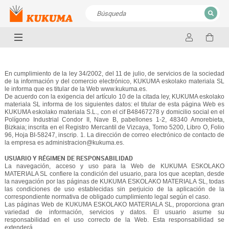
CERRAR
Resultados de la búsqueda
En cumplimiento de la ley 34/2002, del 11 de julio, de servicios de la sociedad
de la información y del comercio electrónico, KUKUMA eskolako materiala SL
le informa que es titular de la Web www.kukuma.es.
De acuerdo con la exigencia del artículo 10 de la citada ley, KUKUMA eskolako
materiala SL informa de los siguientes datos: el titular de esta página Web es
KUKUMA eskolako materiala S.L., con el cif B48467278 y domicilio social en el
Polígono Industrial Condor II, Nave B, pabellones 1-2, 48340 Amorebieta,
Bizkaia; inscrita en el Registro Mercantil de Vizcaya, Tomo 5200, Libro O, Folio
96, Hoja BI-58247, inscrip. 1. La dirección de correo electrónico de contacto de
la empresa es administracion@kukuma.es.
USUARIO Y RÉGIMEN DE RESPONSABILIDAD
La navegación, acceso y uso para la Web de KUKUMA ESKOLAKO
MATERIALA SL confiere la condición del usuario, para los que aceptan, desde
la navegación por las páginas de KUKUMA ESKOLAKO MATERIALA SL, todas
las condiciones de uso establecidas sin perjuicio de la aplicación de la
correspondiente normativa de obligado cumplimiento legal según el caso.
Las páginas Web de KUKUMA ESKOLAKO MATERIALA SL, proporciona gran
variedad de información, servicios y datos. El usuario asume su
responsabilidad en el uso correcto de la Web. Esta responsabilidad se
extenderá