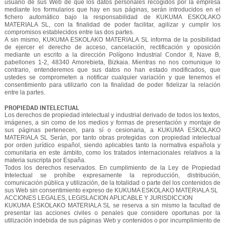
usuario de sus Web de que los datos personales recogidos por la empresa
mediante los formularios que hay en sus páginas, serán introducidos en el
fichero automático bajo la responsabilidad de KUKUMA ESKOLAKO
MATERIALA SL, con la finalidad de poder facilitar, agilizar y cumplir los
compromisos establecidos entre las dos partes.
A sin mismo, KUKUMA ESKOLAKO MATERIALA SL informa de la posibilidad
de ejercer el derecho de acceso, cancelación, rectificación y oposición
mediante un escrito a la dirección Polígono Industrial Condor II, Nave B,
pabellones 1-2, 48340 Amorebieta, Bizkaia. Mientras no nos comunique lo
contrario, entenderemos que sus datos no han estado modificados, que
ustedes se comprometen a notificar cualquier variación y que tenemos el
consentimiento para utilizarlo con la finalidad de poder fidelizar la relación
entre la partes.
PROPIEDAD INTELECTUAL
Los derechos de propiedad intelectual y industrial derivado de todos los textos,
imágenes, a sin como de los medios y formas de presentación y montaje de
sus páginas pertenecen, para sí o cesionaria, a KUKUMA ESKOLAKO
MATERIALA SL Serán, por tanto obras protegidas con propiedad intelectual
por orden jurídico español, siendo aplicables tanto la normativa española y
comunitaria en este ámbito, como los tratados internacionales relativos a la
materia suscripta por España.
Todos los derechos reservados. En cumplimiento de la Ley de Propiedad
Intelectual se prohíbe expresamente la reproducción, distribución,
comunicación pública y utilización, de la totalidad o parte del los contenidos de
sus Web sin consentimiento expreso de KUKUMA ESKOLAKO MATERIALA SL
ACCIONES LEGALES, LEGISLACION APLICABLE Y JURISDICCION
KUKUMA ESKOLAKO MATERIALA SL se reserva a sin mismo la facultad de
presentar las acciones civiles o penales que considere oportunas por la
utilización indebida de sus páginas Web y contenidos o por incumplimiento de