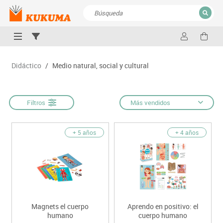
CERRAR
Resultados de la búsqueda
Didáctico
/
Medio natural, social y cultural
Filtros
Más vendidos
+ 5 años
+ 4 años
Magnets el cuerpo
Aprendo en positivo: el
humano
cuerpo humano