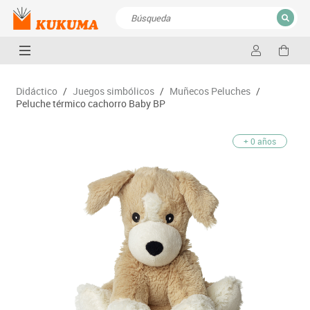
CERRAR
Resultados de la búsqueda
Didáctico
/
Juegos simbólicos
/
Muñecos Peluches
/
Peluche térmico cachorro Baby BP
+ 0 años