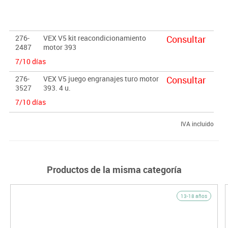
276-
VEX V5 kit reacondicionamiento
Consultar
2487
motor 393
7/10 días
276-
VEX V5 juego engranajes turo motor
Consultar
3527
393. 4 u.
7/10 días
IVA incluido
Productos de la misma categoría
13-18 años