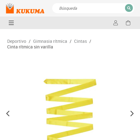
CERRAR
Resultados de la búsqueda
Deportivo
/
Gimnasia rítmica
/
Cintas
/
Cinta rítmica sin varilla