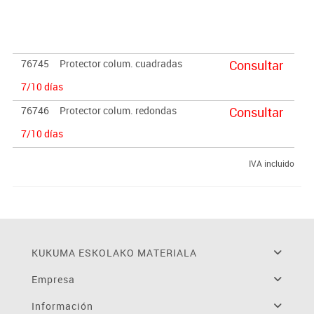
Mediante cola de contacto 2. Con cinta de doble cara 3. Mediante
tacos y tornillos.
76745
Protector colum. cuadradas
Consultar
7/10 días
76746
Protector colum. redondas
Consultar
7/10 días
IVA incluido
KUKUMA ESKOLAKO MATERIALA
Empresa
Información