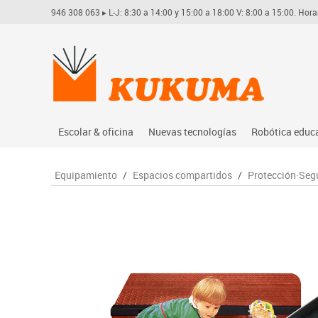
946 308 063
▸ L-J: 8:30 a 14:00 y 15:00 a 18:00 V: 8:00 a 15:00. Hora
Escolar & oficina
Nuevas tecnologías
Robótica educ
Archivo
Audio
Arduino
Equipamiento
/
Espacios compartidos
/
Protección·Seg
Complementos oficina
Conectividad y señal
Learning res
Dibujo técnico y artístico
Mobiliario tecnológico
Lego educati
Escritura y corrección
Monitores interactivos
Matatastudi
Higiene
Soportes
Vex robotics
Informática
Videoconferencia
Otros
Manualidades
Videoproyección
Material escolar