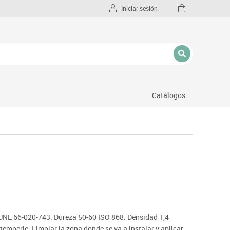
Iniciar sesión
Catálogos
l
UNE 66-020-743. Dureza 50-60 ISO 868. Densidad 1,4
temperie. Limpiar la zona donde se va a instalar y aplicar