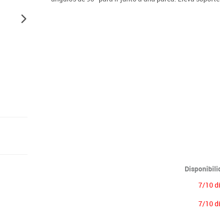
Lenguaje & idiomas
Disponibil
7/10 d
7/10 d