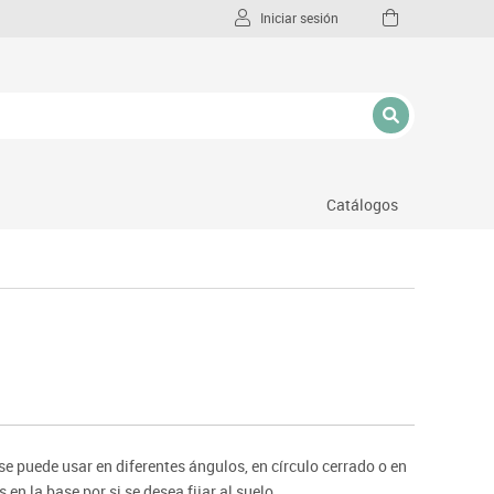
Iniciar sesión
Catálogos
l
 puede usar en diferentes ángulos, en círculo cerrado o en
en la base por si se desea fijar al suelo.