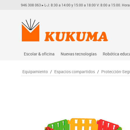
946 308 063
▸ L-J: 8:30 a 14:00 y 15:00 a 18:00 V: 8:00 a 15:00. Hora
Escolar & oficina
Nuevas tecnologías
Robótica educ
Archivo
Audio
Arduino
Equipamiento
/
Espacios compartidos
/
Protección·Seg
Complementos oficina
Conectividad y señal
Learning res
Dibujo técnico y artístico
Mobiliario tecnológico
Lego educati
Escritura y corrección
Monitores interactivos
Matatastudi
Higiene
Soportes
Vex robotics
Informática
Videoconferencia
Otros
Manualidades
Videoproyección
Material escolar