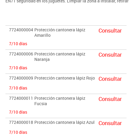
EN71 seguridad en los juguetes. Limpiar la zona a instalar, retirar
el film adhesivo y presionar.
7724000004
Protección cantonera lápiz
Consultar
Amarillo
7/10 días
7724000006
Protección cantonera lápiz
Consultar
Naranja
7/10 días
7724000009
Protección cantonera lápiz Rojo
Consultar
7/10 días
7724000011
Protección cantonera lápiz
Consultar
Fucsia
7/10 días
7724000018
Protección cantonera lápiz Azul
Consultar
7/10 días