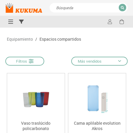
CERRAR
Resultados de la búsqueda
Equipamiento
/
Espacios compartidos
Filtros
Más vendidos
Vaso traslúcido
Cama aplilable evolution
policarbonato
Akros