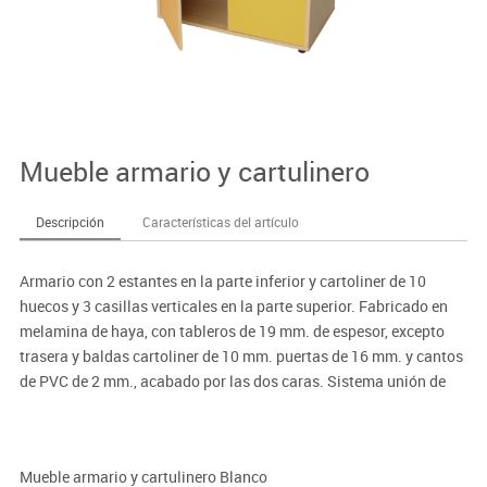
Mueble armario y cartulinero
Descripción
Características del artículo
Armario con 2 estantes en la parte inferior y cartoliner de 10
huecos y 3 casillas verticales en la parte superior. Fabricado en
melamina de haya, con tableros de 19 mm. de espesor, excepto
trasera y baldas cartoliner de 10 mm. puertas de 16 mm. y cantos
de PVC de 2 mm., acabado por las dos caras. Sistema unión de
baldas de máxima seguridad. Pies niveladores de PVC de 4 cm. de
diámetro, con opción de dos alturas (4 y 8 cm.), para evitar la
humedad y desniveles que pueda tener el suelo. Sujeción de
Mueble armario y cartulinero Blanco
baldas, mediante conjunto de unión, asegurando con ello una