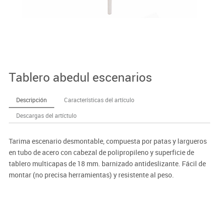
Tablero abedul escenarios
Descripción
Características del artículo
Descargas del artíctulo
Tarima escenario desmontable, compuesta por patas y largueros
en tubo de acero con cabezal de polipropileno y superficie de
tablero multicapas de 18 mm. barnizado antideslizante. Fácil de
montar (no precisa herramientas) y resistente al peso.
Importante:
El mobiliario se pide por encargo. En caso de devolución no se