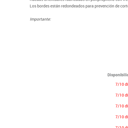
Lenguaje & idiomas
Los bordes están redondeados para prevención de corte
Importante:
El mobiliario se pide por encargo. En caso de devoluci
Disponibil
7/10 d
7/10 d
7/10 d
7/10 d
7/10 d