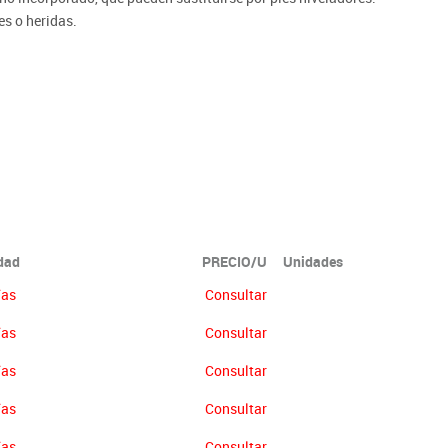
s o heridas.
ón no se abonará más del 90% del valor de la mercancía.
idad
PRECIO/U
Unidades
ías
Consultar
ías
Consultar
ías
Consultar
ías
Consultar
ías
Consultar