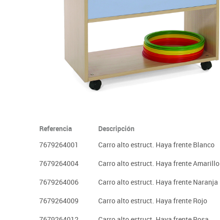
Plastifica, encuaderna, destruye
Papel y manipulados
Referencia
Descripción
7679264001
Carro alto estruct. Haya frente Blanco
7679264004
Carro alto estruct. Haya frente Amarillo
7679264006
Carro alto estruct. Haya frente Naranja
7679264009
Carro alto estruct. Haya frente Rojo
7679264012
Carro alto estruct. Haya frente Rosa