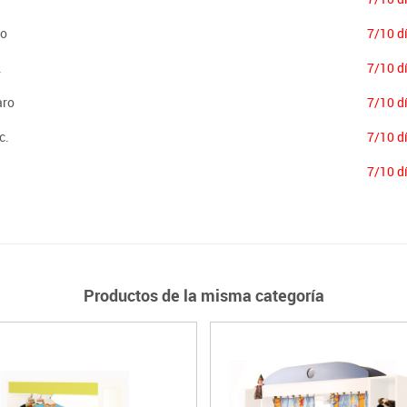
ro
7/10 d
.
7/10 d
aro
7/10 d
c.
7/10 d
7/10 d
Productos de la misma categoría