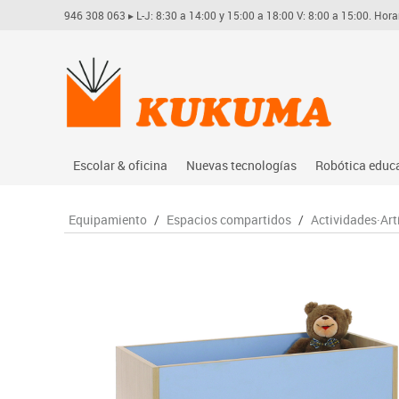
946 308 063
▸ L-J: 8:30 a 14:00 y 15:00 a 18:00 V: 8:00 a 15:00. Hora
Escolar & oficina
Nuevas tecnologías
Robótica educ
Archivo
Audio
Arduino
Equipamiento
/
Espacios compartidos
/
Actividades·Art
Complementos oficina
Conectividad y señal
Learning res
Dibujo técnico y artístico
Mobiliario tecnológico
Lego educati
Escritura y corrección
Monitores interactivos
Matatastudi
Higiene
Soportes
Vex robotics
Informática
Videoconferencia
Otros
Manualidades
Videoproyección
Material escolar