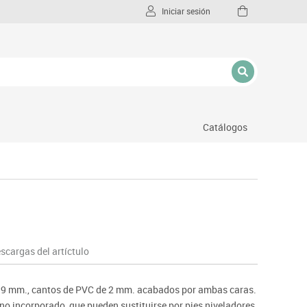
Iniciar sesión
Catálogos
l
scargas del artíctulo
 19 mm., cantos de PVC de 2 mm. acabados por ambas caras.
no incorporado, que pueden sustituirse por pies niveladores.