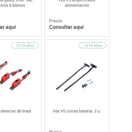
AAA 8 bahías
alimentación
Precio
ar aquí
Consultar aquí
13-18 años
13-18 años
detector de línea
Vex V5 correa batería. 2 u.
Precio