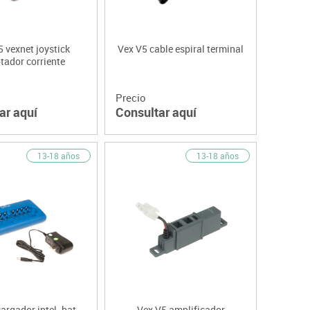
 vexnet joystick
Vex V5 cable espiral terminal
tador corriente
Precio
ar aquí
Consultar aquí
13-18 años
13-18 años
argador intel. bat.
Vex V5 amplificador