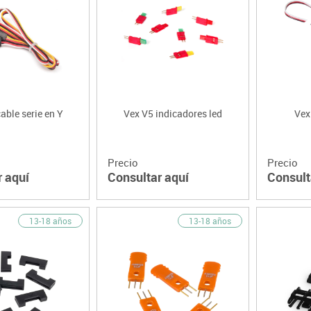
able serie en Y
Vex V5 indicadores led
Vex
Precio
Precio
r aquí
Consultar aquí
Consult
13-18 años
13-18 años