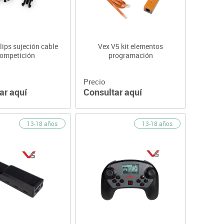
lips sujeción cable
Vex V5 kit elementos
ompetición
programación
Precio
ar aquí
Consultar aquí
13-18 años
13-18 años