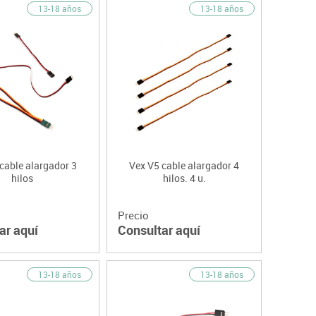
13-18 años
13-18 años
cable alargador 3
Vex V5 cable alargador 4
hilos
hilos. 4 u.
Precio
ar aquí
Consultar aquí
13-18 años
13-18 años