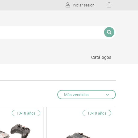
Iniciar sesión
Catálogos
l
Más vendidos
13-18 años
13-18 años