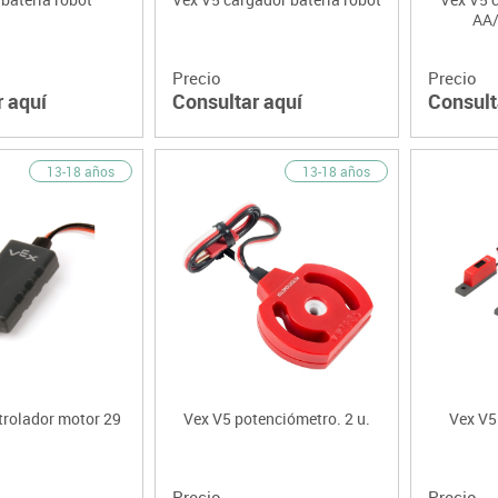
AA/
Precio
Precio
r aquí
Consultar aquí
Consult
13-18 años
13-18 años
trolador motor 29
Vex V5 potenciómetro. 2 u.
Vex V5 
Precio
Precio