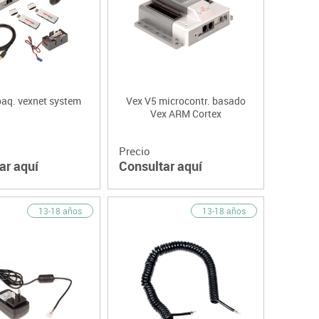
paq. vexnet system
Vex V5 microcontr. basado
Vex ARM Cortex
Precio
ar aquí
Consultar aquí
13-18 años
13-18 años