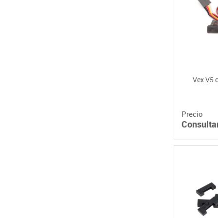
Vex V5 c
Precio
Consulta