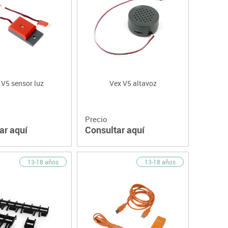
 V5 sensor luz
Vex V5 altavoz
Precio
ar aquí
Consultar aquí
13-18 años
13-18 años