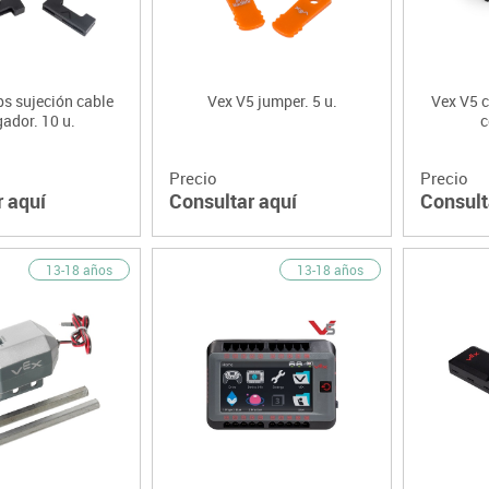
ps sujeción cable
Vex V5 jumper. 5 u.
Vex V5 c
gador. 10 u.
c
Precio
Precio
r aquí
Consultar aquí
Consult
13-18 años
13-18 años