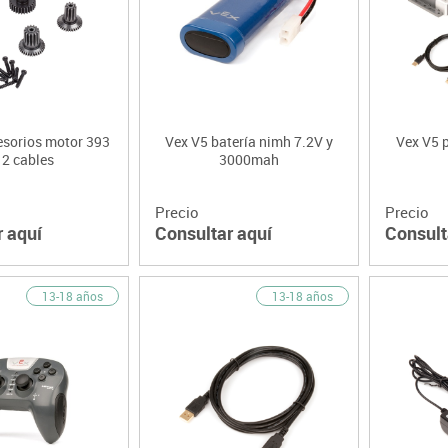
Lenguaje & idiomas
esorios motor 393
Vex V5 batería nimh 7.2V y
Vex V5 
 2 cables
3000mah
Precio
Precio
r aquí
Consultar aquí
Consult
13-18 años
13-18 años