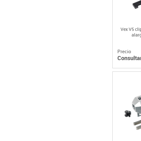
Vex V5 cli
alar
Precio
Consulta