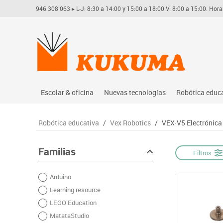
946 308 063
▸ L-J: 8:30 a 14:00 y 15:00 a 18:00 V: 8:00 a 15:00. Hora
Escolar & oficina
Nuevas tecnologías
Robótica educ
Archivo
Audio
Arduino
Robótica educativa
/
Vex Robotics
/
VEX·V5 Electrónica
Complementos oficina
Conectividad y señal
Learning res
Dibujo técnico y artístico
Mobiliario tecnológico
Lego educati
Familias
Filtros
Escritura y corrección
Monitores interactivos
Matatastudi
Arduino
Higiene
Soportes
Vex robotics
Learning resource
Informática
Videoconferencia
Otros
LEGO Education
Manualidades
Videoproyección
MatataStudio
Material escolar