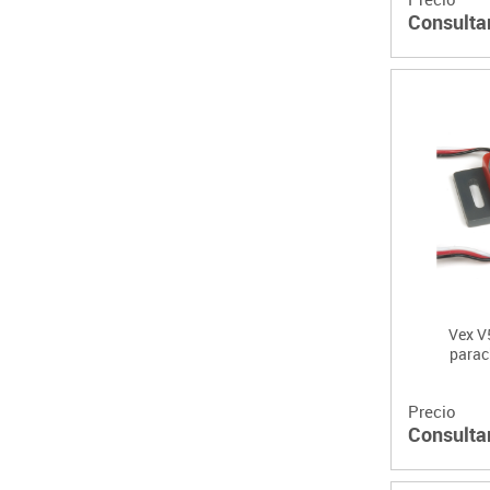
Consulta
Vex V5
parac
Precio
Consulta