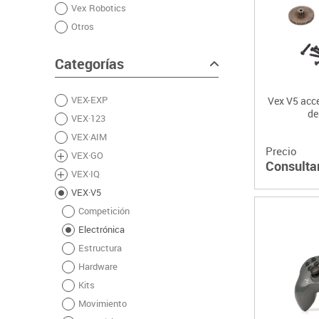
Vex Robotics
Plastifica, encuaderna, destruye
Otros
Papel y manipulados
Categorías
VEX-EXP
Vex V5 acc
de
VEX·123
VEX·AIM
Precio
VEX·GO
Consulta
VEX·IQ
VEX·V5
Competición
Electrónica
Estructura
Hardware
Kits
Movimiento