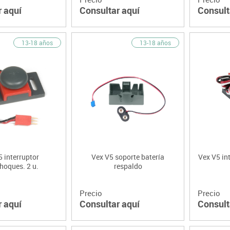
r aquí
Consultar aquí
Consult
13-18 años
13-18 años
 interruptor
Vex V5 soporte batería
Vex V5 int
hoques. 2 u.
respaldo
Precio
Precio
r aquí
Consultar aquí
Consult