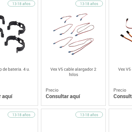
13-18 años
13-18 años
p de batería. 4 u.
Vex V5 cable alargador 2
Vex V5 
hilos
Precio
Precio
r aquí
Consultar aquí
Consult
13-18 años
13-18 años