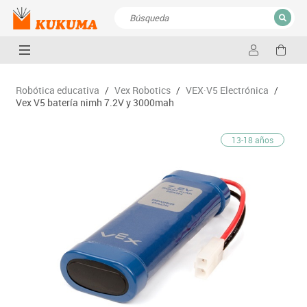
CERRAR
Resultados de la búsqueda
Robótica educativa
/
Vex Robotics
/
VEX·V5 Electrónica
/
Vex V5 batería nimh 7.2V y 3000mah
13-18 años