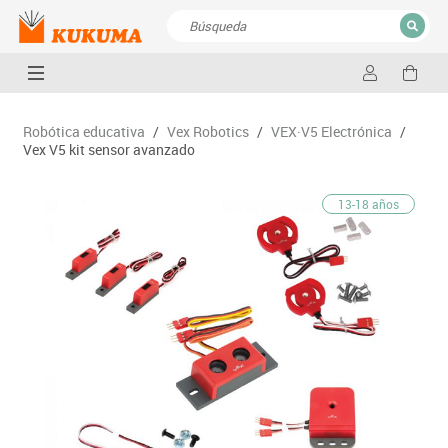
CERRAR
Resultados de la búsqueda
Robótica educativa
/
Vex Robotics
/
VEX·V5 Electrónica
/
Vex V5 kit sensor avanzado
13-18 años