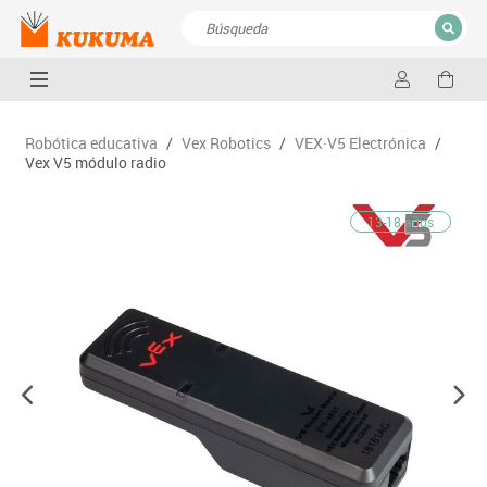
CERRAR
Resultados de la búsqueda
Robótica educativa
/
Vex Robotics
/
VEX·V5 Electrónica
/
Vex V5 módulo radio
13-18 años