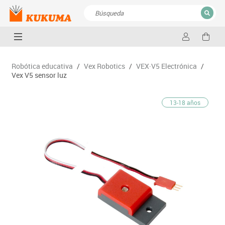
CERRAR
Resultados de la búsqueda
Robótica educativa
/
Vex Robotics
/
VEX·V5 Electrónica
/
Vex V5 sensor luz
13-18 años