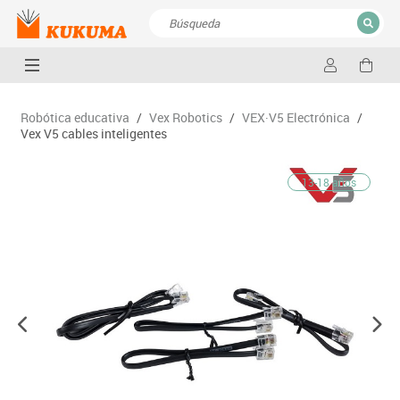
CERRAR
Resultados de la búsqueda
Robótica educativa
/
Vex Robotics
/
VEX·V5 Electrónica
/
Vex V5 cables inteligentes
13-18 años