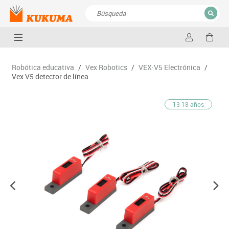
CERRAR
Resultados de la búsqueda
Robótica educativa
/
Vex Robotics
/
VEX·V5 Electrónica
/
Vex V5 detector de línea
13-18 años