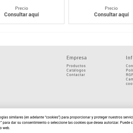
Precio
Precio
Consultar aquí
Consultar aquí
Empresa
In
Productos
Con
Catálogos
Pol
Contactar
RG
Cam
coo
ogías similares (en adelante “cookies”) para proporcionar y proteger nuestros servi
r” para dar su consentimiento o seleccione las cookies que desea autorizar. Puede 
io web.