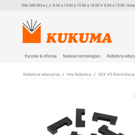
946 308 063
▸ L-J: 8:30 a 14:00 y 15:00 a 18:00 V: 8:00 a 15:00. Hora
Escolar & oficina
Nuevas tecnologías
Robótica educ
Archivo
Audio
Arduino
Robótica educativa
/
Vex Robotics
/
VEX·V5 Electrónica
Complementos oficina
Conectividad y señal
Learning res
Dibujo técnico y artístico
Mobiliario tecnológico
Lego educati
Escritura y corrección
Monitores interactivos
Matatastudi
Higiene
Soportes
Vex robotics
Informática
Videoconferencia
Otros
Manualidades
Videoproyección
Material escolar