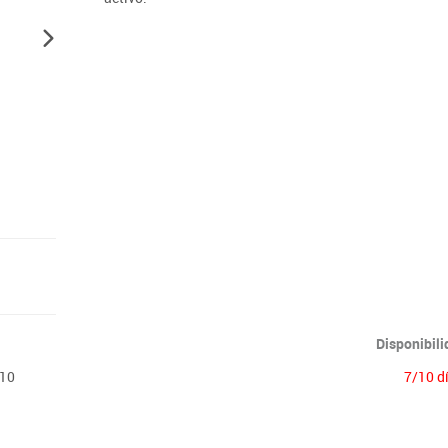
Lenguaje & idiomas
Disponibil
 10
7/10 d