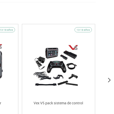
13-18 años
13-18 años
r
Vex V5 pack sistema de control