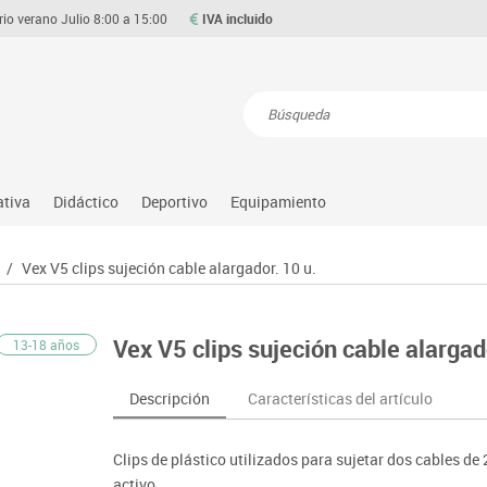
rio verano Julio 8:00 a 15:00
IVA incluido
Resultados de la búsqueda
ativa
Didáctico
Deportivo
Equipamiento
Asociación y atención
Atletismo
Aulas entornos naturales
Equipamiento
/
Vex V5 clips sujeción cable alargador. 10 u.
Matemáticas
ource
Ciencias
Balones y pelotas
Despachos y oficinas
Gimnasia rítmica
Medio natural, social y cultura
on
Construcciones
Béisbol
Espacios compartidos
Gimnasio
Motricidad fina
Vex V5 clips sujeción cable alargad
13-18 años
o
Espacios exteriores
Comp. deportivos
Mesas educación
Hockey
Música
Espacios multisensoriales
Deportes alternativos
Muebles escolares
Piscina
Primeras edades
Descripción
Características del artículo
Juegos heurísticos
Deportes raqueta
Percheros, baldas y taquillas
Protección deportiva
Psicomotricidad
Juegos de mesa
Entrenamiento
Pizarras, vitrinas y expositores
Psicomotricidad
Stem
Clips de plástico utilizados para sujetar dos cables de 
Juegos simbólicos
Sillas, bancos y taburetes
Tinkering
activo.