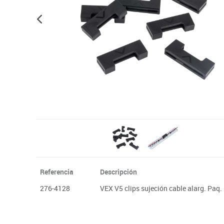
Plastifica, encuaderna, destruye
Papel y manipulados
Referencia
Descripción
276-4128
VEX V5 clips sujeción cable alarg. Paq.