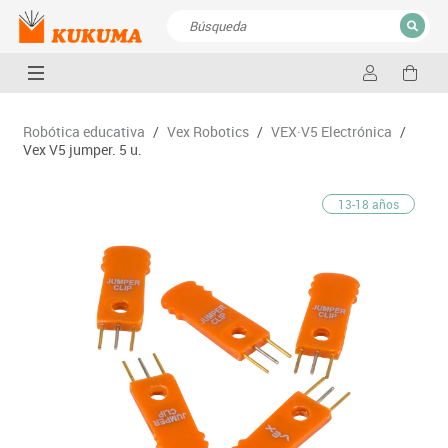
CERRAR
Resultados de la búsqueda
Robótica educativa
/
Vex Robotics
/
VEX·V5 Electrónica
/
Vex V5 jumper. 5 u.
13-18 años