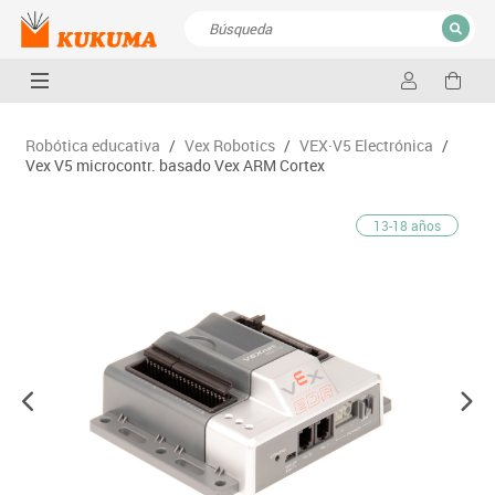
CERRAR
Resultados de la búsqueda
Robótica educativa
/
Vex Robotics
/
VEX·V5 Electrónica
/
Vex V5 microcontr. basado Vex ARM Cortex
13-18 años