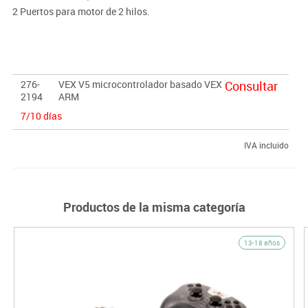
2 Puertos para motor de 2 hilos.
1 Puerto I2C SENSOR INTELIGENTE.
2 Puertos serie UART.
8 Entradas analógicas de alta resolución (12 bits).
12 Puertos rápidos de E/S digitales que se pueden utilizar como
276-
VEX V5 microcontrolador basado VEX
Consultar
interrupciones.
2194
ARM
Programable con easyC v4 o ROBOTC para VEX Robotics v4.x
7/10 días
IVA incluido
Productos de la misma categoría
13-18 años