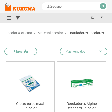
CERRAR
Resultados de la búsqueda
Escolar & oficina
/
Material escolar
/
Rotuladores Escolares
Filtros
Más vendidos
Giotto turbo maxi
Rotuladores Alpino
unicolor
standard unicolor