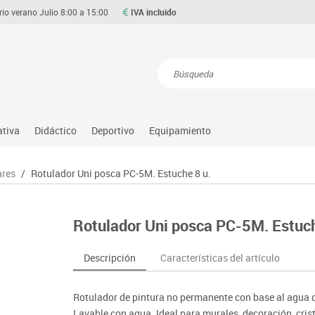
rio verano Julio 8:00 a 15:00
IVA incluido
Resultados de la búsqueda
ativa
Didáctico
Deportivo
Equipamiento
Asociación y atención
Atletismo
Aulas entornos naturales
Equipamiento
ares
/
Rotulador Uni posca PC-5M. Estuche 8 u.
Matemáticas
ource
Ciencias
Balones y pelotas
Despachos y oficinas
Gimnasia rítmica
Medio natural, social y cultura
on
Construcciones
Béisbol
Espacios compartidos
Gimnasio
Motricidad fina
Rotulador Uni posca PC-5M. Estuch
o
Espacios exteriores
Comp. deportivos
Mesas educación
Hockey
Música
Espacios multisensoriales
Deportes alternativos
Muebles escolares
Piscina
Primeras edades
Descripción
Características del artículo
Juegos heurísticos
Deportes raqueta
Percheros, baldas y taquillas
Protección deportiva
Psicomotricidad
Juegos de mesa
Entrenamiento
Pizarras, vitrinas y expositores
Psicomotricidad
Stem
Rotulador de pintura no permanente con base al agua que
Juegos simbólicos
Sillas, bancos y taburetes
Tinkering
Lavable con agua. Ideal para murales, decoración, cris