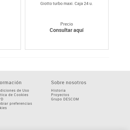
Giotto turbo maxi. Caja 24 u.
Marca
Precio
Consultar aquí
formación
Sobre nosotros
diciones de Uso
Historia
ítica de Cookies
Proyectos
PD
Grupo DESCOM
biar preferencias
kies