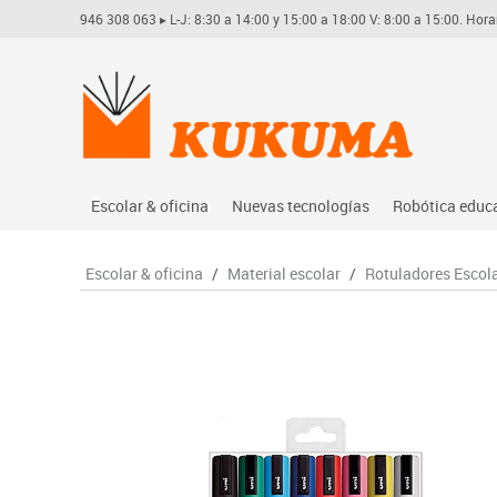
946 308 063
▸ L-J: 8:30 a 14:00 y 15:00 a 18:00 V: 8:00 a 15:00. Hora
Escolar & oficina
Nuevas tecnologías
Robótica educ
Archivo
Audio
Arduino
Escolar & oficina
/
Material escolar
/
Rotuladores Escol
Complementos oficina
Conectividad y señal
Learning res
Dibujo técnico y artístico
Mobiliario tecnológico
Lego educati
Escritura y corrección
Monitores interactivos
Matatastudi
Higiene
Soportes
Vex robotics
Informática
Videoconferencia
Otros
Manualidades
Videoproyección
Material escolar