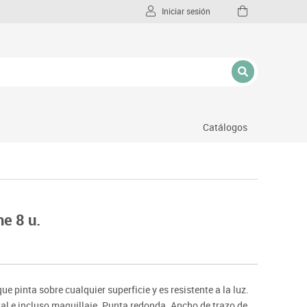
Iniciar sesión
Catálogos
l
e 8 u.
 pinta sobre cualquier superficie y es resistente a la luz.
tal e incluso maquillaje. Punta redonda. Ancho de trazo de