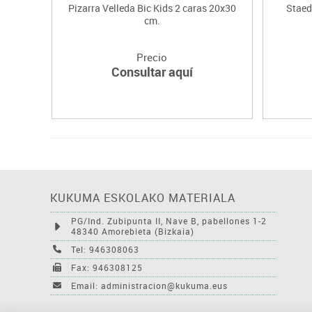
Pizarra Velleda Bic Kids 2 caras 20x30
Staedt
cm.
Precio
Consultar aquí
KUKUMA ESKOLAKO MATERIALA
PG/Ind. Zubipunta II, Nave B, pabellones 1-2
48340 Amorebieta (Bizkaia)
Tel: 946308063
Fax: 946308125
Email: administracion@kukuma.eus