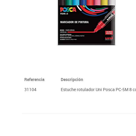
Plastifica, encuaderna, destruye
Papel y manipulados
Referencia
Descripción
31104
Estuche rotulador Uni Posca PC-5M 8 col