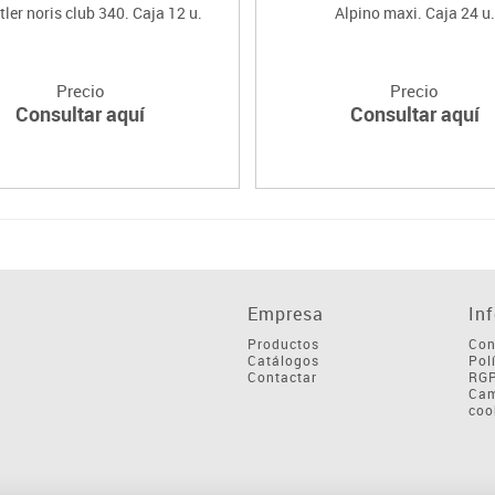
ler noris club 340. Caja 12 u.
Alpino maxi. Caja 24 u.
Precio
Precio
Consultar aquí
Consultar aquí
Empresa
In
Productos
Con
Catálogos
Pol
Contactar
RG
Cam
coo