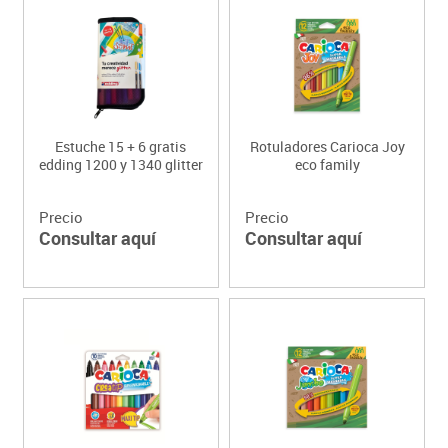
Estuche 15 + 6 gratis
Rotuladores Carioca Joy
edding 1200 y 1340 glitter
eco family
Precio
Precio
Consultar aquí
Consultar aquí