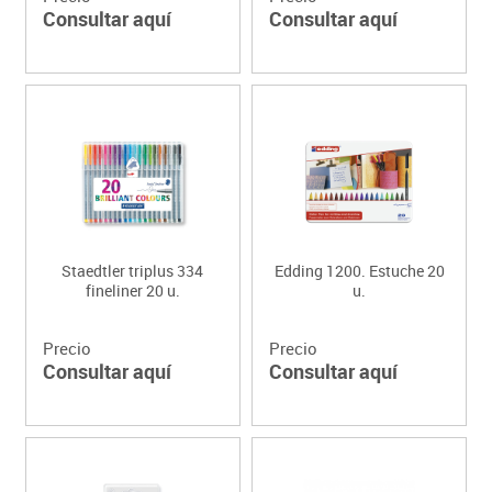
Consultar aquí
Consultar aquí
Staedtler triplus 334
Edding 1200. Estuche 20
fineliner 20 u.
u.
Precio
Precio
Consultar aquí
Consultar aquí