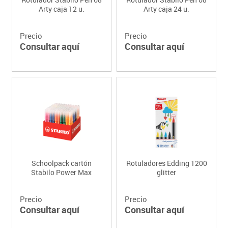
Arty caja 12 u.
Arty caja 24 u.
Precio
Precio
Consultar aquí
Consultar aquí
Schoolpack cartón
Rotuladores Edding 1200
Stabilo Power Max
glitter
Precio
Precio
Consultar aquí
Consultar aquí