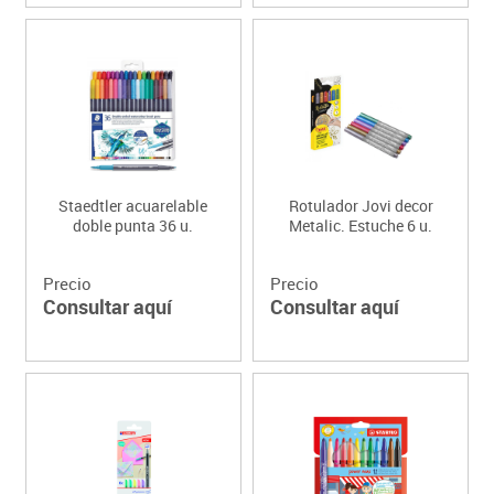
Staedtler acuarelable
Rotulador Jovi decor
doble punta 36 u.
Metalic. Estuche 6 u.
Precio
Precio
Consultar aquí
Consultar aquí