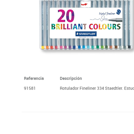
Plastifica, encuaderna, destruye
Papel y manipulados
Referencia
Descripción
91581
Rotulador Fineliner 334 Staedtler. Estu