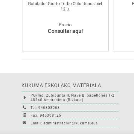
Rotulador Giotto Turbo Color tonos piel
E
12 u.
Precio
Consultar aquí
KUKUMA ESKOLAKO MATERIALA
PG/Ind. Zubipunta II, Nave B, pabellones 1-2
48340 Amorebieta (Bizkaia)
Tel: 946308063
Fax: 946308125
Email: administracion@kukuma.eus