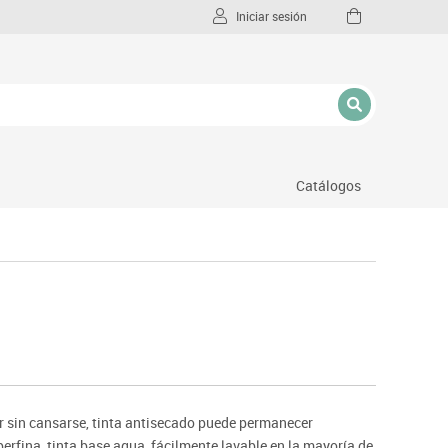
Iniciar sesión
Catálogos
l
.
r sin cansarse, tinta antisecado puede permanecer
erfina, tinta base agua, fácilmente lavable en la mayoría de