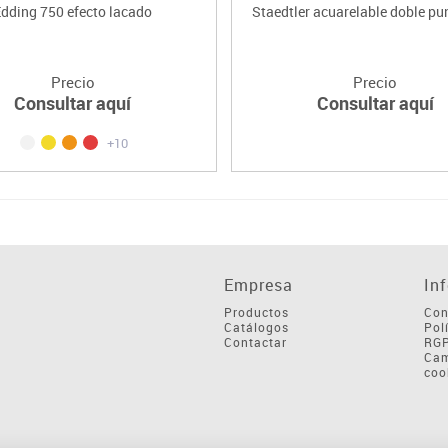
dding 750 efecto lacado
Staedtler acuarelable doble pu
Precio
Precio
Consultar aquí
Consultar aquí
+10
Empresa
In
Productos
Con
Catálogos
Pol
Contactar
RG
Cam
coo