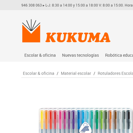
946 308 063
▸ L-J: 8:30 a 14:00 y 15:00 a 18:00 V: 8:00 a 15:00. Hora
Escolar & oficina
Nuevas tecnologías
Robótica educ
Archivo
Audio
Arduino
Escolar & oficina
/
Material escolar
/
Rotuladores Escol
Complementos oficina
Conectividad y señal
Learning res
Dibujo técnico y artístico
Mobiliario tecnológico
Lego educati
Escritura y corrección
Monitores interactivos
Matatastudi
Higiene
Soportes
Vex robotics
Informática
Videoconferencia
Otros
Manualidades
Videoproyección
Material escolar