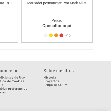
nta 18 u.
Marcador permanente Lyra Mark All M
S
Precio
Consultar aquí
+10
formación
Sobre nosotros
diciones de Uso
Historia
ítica de Cookies
Proyectos
PD
Grupo DESCOM
biar preferencias
kies