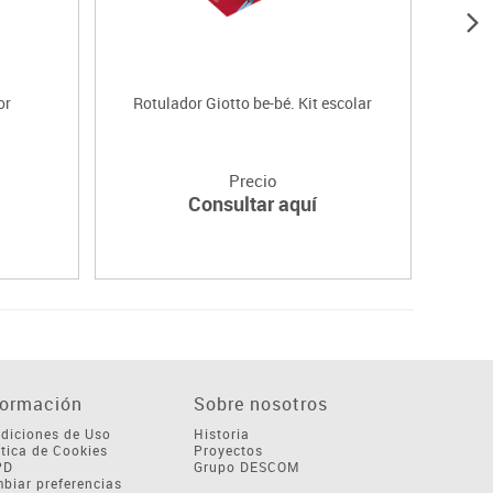
or
Rotulador Giotto be-bé. Kit escolar
Pu
Precio
Consultar aquí
formación
Sobre nosotros
diciones de Uso
Historia
ítica de Cookies
Proyectos
PD
Grupo DESCOM
biar preferencias