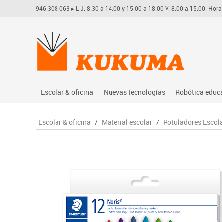
946 308 063
▸ L-J: 8:30 a 14:00 y 15:00 a 18:00 V: 8:00 a 15:00. Hora
Escolar & oficina
Nuevas tecnologías
Robótica educ
Archivo
Audio
Arduino
Escolar & oficina
/
Material escolar
/
Rotuladores Escol
Complementos oficina
Conectividad y señal
Learning res
Dibujo técnico y artístico
Mobiliario tecnológico
Lego educati
Escritura y corrección
Monitores interactivos
Matatastudi
Higiene
Soportes
Vex robotics
Informática
Videoconferencia
Otros
Manualidades
Videoproyección
Material escolar