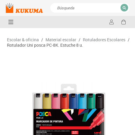
CERRAR
Resultados de la búsqueda
Escolar & oficina
/
Material escolar
/
Rotuladores Escolares
/
Rotulador Uni posca PC-8K. Estuche 8 u.