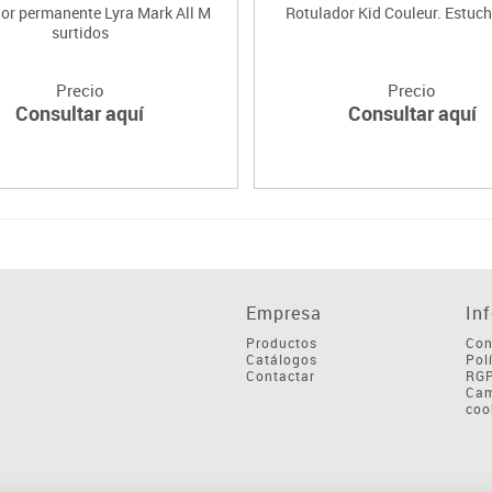
or permanente Lyra Mark All M
Rotulador Kid Couleur. Estuc
surtidos
Precio
Precio
Consultar aquí
Consultar aquí
Empresa
In
Productos
Con
Catálogos
Pol
Contactar
RG
Cam
coo