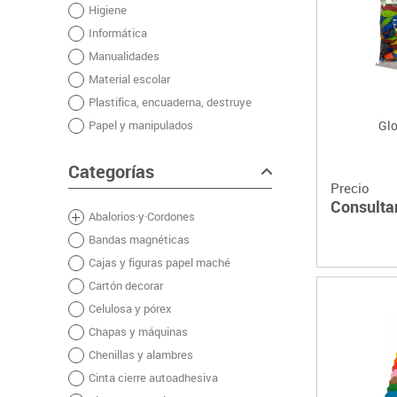
Higiene
Plastifica, encuaderna, destruye
Informática
Papel y manipulados
Manualidades
Material escolar
Plastifica, encuaderna, destruye
Papel y manipulados
Gl
Categorías
Precio
Consulta
Abalorios·y·Cordones
Bandas magnéticas
Cajas y figuras papel maché
Cartón decorar
Celulosa y pórex
Chapas y máquinas
Chenillas y alambres
Cinta cierre autoadhesiva