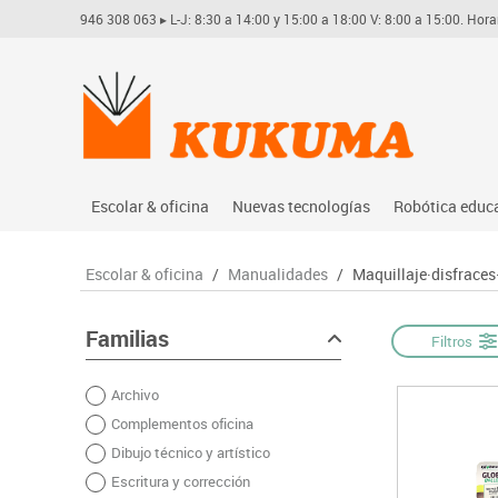
946 308 063
▸ L-J: 8:30 a 14:00 y 15:00 a 18:00 V: 8:00 a 15:00. Hora
Escolar & oficina
Nuevas tecnologías
Robótica educ
Archivo
Audio
Arduino
Escolar & oficina
/
Manualidades
/
Maquillaje·disfraces·
Complementos oficina
Conectividad y señal
Learning res
Dibujo técnico y artístico
Mobiliario tecnológico
Lego educati
Familias
Filtros
Escritura y corrección
Monitores interactivos
Matatastudi
Archivo
Higiene
Soportes
Vex robotics
Complementos oficina
Informática
Videoconferencia
Otros
Dibujo técnico y artístico
Manualidades
Videoproyección
Escritura y corrección
Material escolar