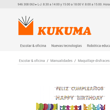
946 308 063
▸ L-J: 8:30 a 14:00 y 15:00 a 18:00 V: 8:00 a 15:00. Hora
Escolar & oficina
Nuevas tecnologías
Robótica educ
Archivo
Audio
Arduino
Escolar & oficina
/
Manualidades
/
Maquillaje·disfraces·
Complementos oficina
Conectividad y señal
Learning res
Dibujo técnico y artístico
Mobiliario tecnológico
Lego educati
Escritura y corrección
Monitores interactivos
Matatastudi
Higiene
Soportes
Vex robotics
Informática
Videoconferencia
Otros
Manualidades
Videoproyección
Material escolar