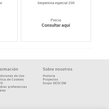
vi
Serpentina especial 25R
Globos
Precio
Consultar aquí
formación
Sobre nosotros
diciones de Uso
Historia
ítica de Cookies
Proyectos
PD
Grupo DESCOM
biar preferencias
kies