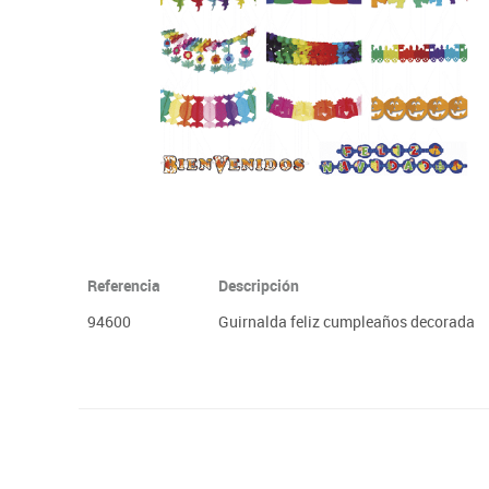
Plastifica, encuaderna, destruye
Papel y manipulados
Referencia
Descripción
94600
Guirnalda feliz cumpleaños decorada