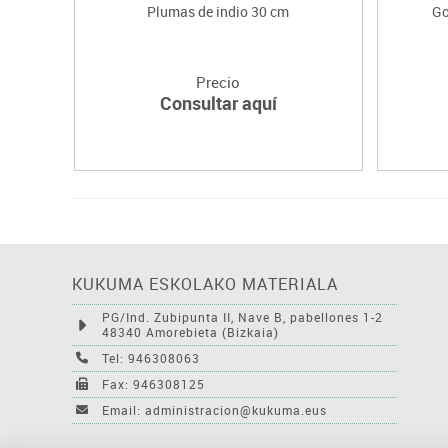
Plumas de indio 30 cm
Go
Precio
Consultar aquí
KUKUMA ESKOLAKO MATERIALA
PG/Ind. Zubipunta II, Nave B, pabellones 1-2
48340 Amorebieta (Bizkaia)
Tel: 946308063
Fax: 946308125
Email: administracion@kukuma.eus