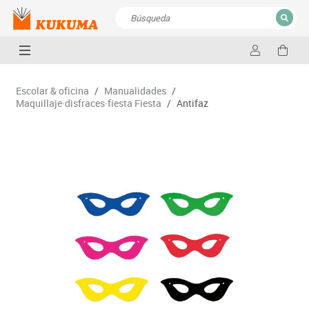
CERRAR
Resultados de la búsqueda
Escolar & oficina
/
Manualidades
/
Maquillaje·disfraces·fiesta Fiesta
/
Antifaz