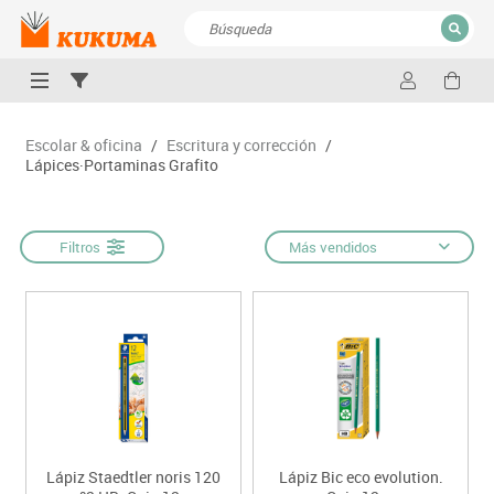
CERRAR
Resultados de la búsqueda
Escolar & oficina
/
Escritura y corrección
/
Lápices·Portaminas Grafito
Filtros
Más vendidos
Lápiz Staedtler noris 120
Lápiz Bic eco evolution.