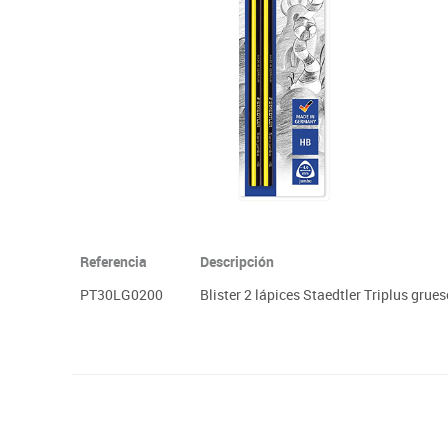
Plastifica, encuaderna, destruye
Papel y manipulados
Referencia
Descripción
PT30LG0200
Blister 2 lápices Staedtler Triplus grues