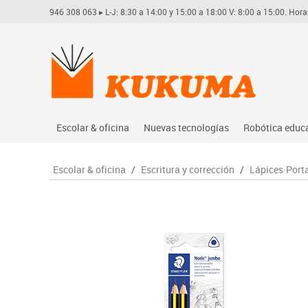
946 308 063
▸ L-J: 8:30 a 14:00 y 15:00 a 18:00 V: 8:00 a 15:00. Hora
Escolar & oficina
Nuevas tecnologías
Robótica educ
Archivo
Audio
Arduino
Escolar & oficina
/
Escritura y corrección
/
Lápices·Port
Complementos oficina
Conectividad y señal
Learning res
Dibujo técnico y artístico
Mobiliario tecnológico
Lego educati
Escritura y corrección
Monitores interactivos
Matatastudi
Higiene
Soportes
Vex robotics
Informática
Videoconferencia
Otros
Manualidades
Videoproyección
Material escolar