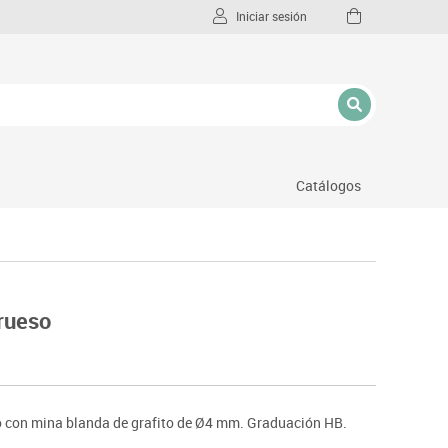
Iniciar sesión
Catálogos
l
grueso
o con mina blanda de grafito de Ø4 mm. Graduación HB.