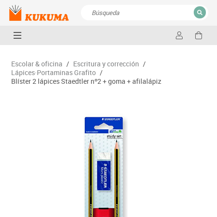
CERRAR
Resultados de la búsqueda
Escolar & oficina
/
Escritura y corrección
/
Lápices·Portaminas Grafito
/
Blíster 2 lápices Staedtler nº2 + goma + afilalápiz