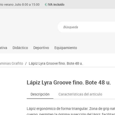
rio verano Julio 8:00 a 15:00
IVA incluido
Resultados de la búsqueda
ativa
Didáctico
Deportivo
Equipamiento
Asociación y atención
Atletismo
Aulas entornos naturales
Equipamiento
aminas Grafito
/
Lápiz Lyra Groove fino. Bote 48 u.
Matemáticas
ource
Ciencias
Balones y pelotas
Despachos y oficinas
Gimnasia rítmica
Medio natural, social y cultura
on
Construcciones
Béisbol
Espacios compartidos
Gimnasio
Motricidad fina
Lápiz Lyra Groove fino. Bote 48 u.
o
Espacios exteriores
Comp. deportivos
Mesas educación
Hockey
Música
Espacios multisensoriales
Deportes alternativos
Muebles escolares
Piscina
Primeras edades
Descripción
Características del artículo
Juegos heurísticos
Deportes raqueta
Percheros, baldas y taquillas
Protección deportiva
Psicomotricidad
Juegos de mesa
Entrenamiento
Pizarras, vitrinas y expositores
Psicomotricidad
Stem
Lápiz ergonómico de forma triangular. Zona de grip na
Juegos simbólicos
Sillas, bancos y taburetes
Tinkering
cuerpo, permiten la óptima sujección del lápiz, facilita