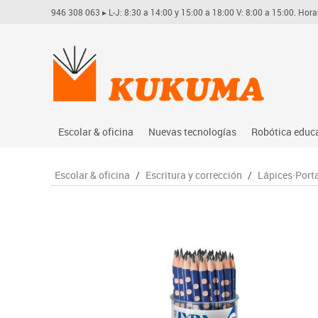
946 308 063
▸ L-J: 8:30 a 14:00 y 15:00 a 18:00 V: 8:00 a 15:00. Hora
Escolar & oficina
Nuevas tecnologías
Robótica educ
Archivo
Audio
Arduino
Escolar & oficina
/
Escritura y corrección
/
Lápices·Port
Complementos oficina
Conectividad y señal
Learning res
Dibujo técnico y artístico
Mobiliario tecnológico
Lego educati
Escritura y corrección
Monitores interactivos
Matatastudi
Higiene
Soportes
Vex robotics
Informática
Videoconferencia
Otros
Manualidades
Videoproyección
Material escolar