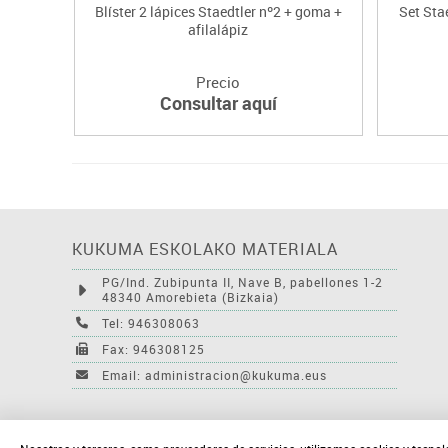
Blíster 2 lápices Staedtler nº2 + goma +
Set Stae
afilalápiz
Precio
Consultar aquí
KUKUMA ESKOLAKO MATERIALA
PG/Ind. Zubipunta II, Nave B, pabellones 1-2
48340 Amorebieta (Bizkaia)
Tel: 946308063
Fax: 946308125
Email: administracion@kukuma.eus