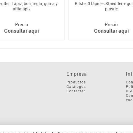
dtler. Lápiz, boli, regla, goma y
Blíster 3 lápices Staedtler + g
afilalápiz
plastic
Precio
Precio
Consultar aquí
Consultar aquí
Empresa
In
Productos
Con
Catálogos
Pol
Contactar
RG
Cam
coo