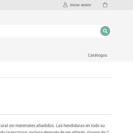
Iniciar sesión
Catálogos
l
tural sin materiales añadidos. Las hendiduras en todo su
ndo la escritura, incluso después de ser afilado. Grosor de 7