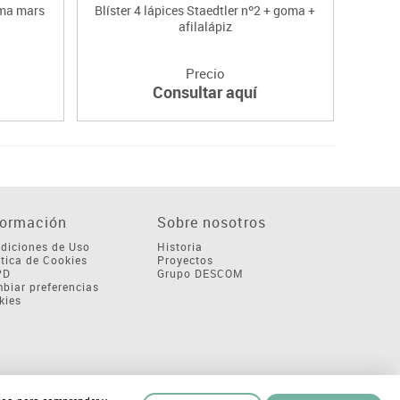
oma mars
Blíster 4 lápices Staedtler nº2 + goma +
Lápi
afilalápiz
Precio
Consultar aquí
formación
Sobre nosotros
diciones de Uso
Historia
ítica de Cookies
Proyectos
PD
Grupo DESCOM
biar preferencias
kies