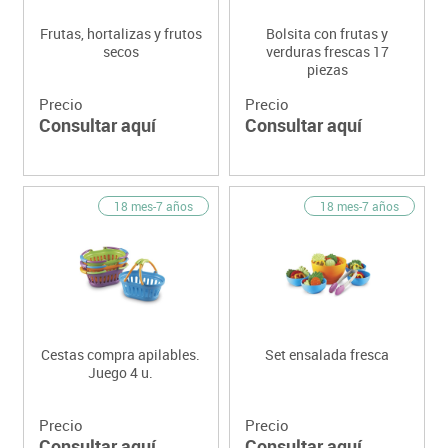
Frutas, hortalizas y frutos
Bolsita con frutas y
secos
verduras frescas 17
piezas
Precio
Precio
Consultar aquí
Consultar aquí
18 mes-7 años
18 mes-7 años
Cestas compra apilables.
Set ensalada fresca
Juego 4 u.
Precio
Precio
Consultar aquí
Consultar aquí