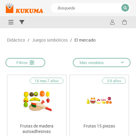
CERRAR
Resultados de la búsqueda
Didáctico
/
Juegos simbólicos
/
El mercado
Filtros
Más vendidos
18 mes-7 años
3-9 años
Frutas de madera
Frutas 15 piezas
autoadhesivas