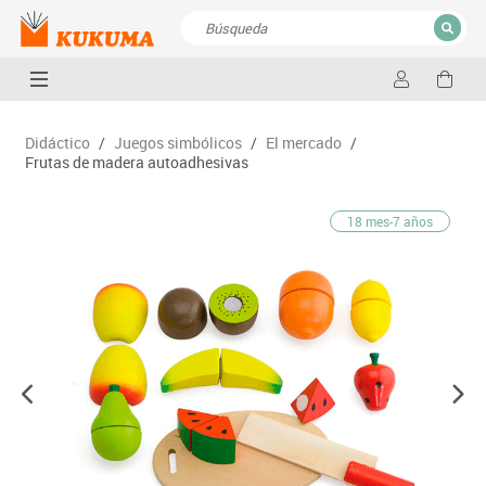
CERRAR
Resultados de la búsqueda
Didáctico
/
Juegos simbólicos
/
El mercado
/
Frutas de madera autoadhesivas
18 mes-7 años